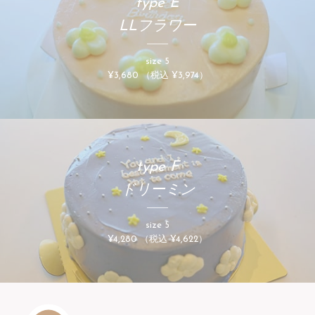
type E
LLフラワー
size 5
¥3,680 （税込 ¥3,974）
type F
ドリーミン
size 5
¥4,280 （税込 ¥4,622）